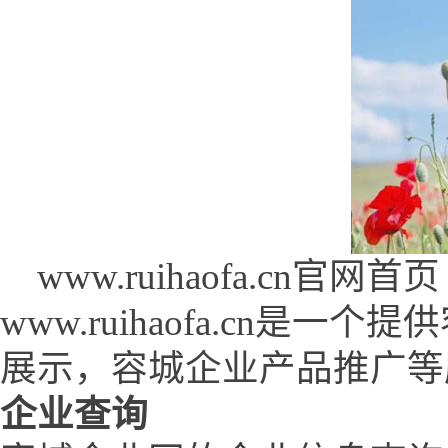
www.ruihaofa.cn官网首页 (ww
www.ruihaofa.cn
展示，容城企业产品推广等
企业查询